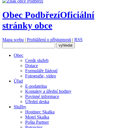
Obec Podbřezí
Oficiální
stránky obce
Mapa webu
|
Prohlášení o přístupnosti
|
RSS
Obec
Ceník služeb
Dotace
Formuláře žádostí
Fotografie, video
Úřad
E-podatelna
Kontakty a úřední hodiny
Povinné informace
Úřední deska
Služby
Hostinec Skalka
Motel Skalka
Pošta Partner
Potraviny