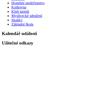
Honební společenstvo
Knihovna
Klub turistů
Myslivecké sdružení
Skaláci
Základní škola
Kalendář událostí
Užitečné odkazy