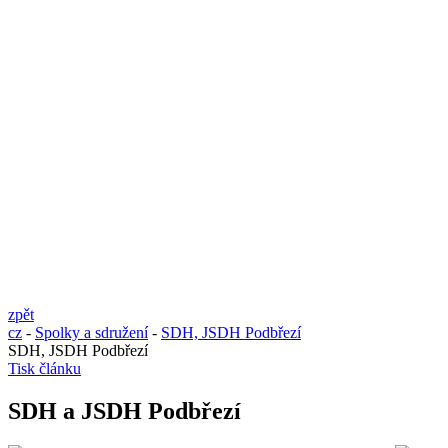
zpět
cz
-
Spolky a sdružení
-
SDH, JSDH Podbřezí
SDH, JSDH Podbřezí
Tisk článku
SDH a JSDH Podbřezí