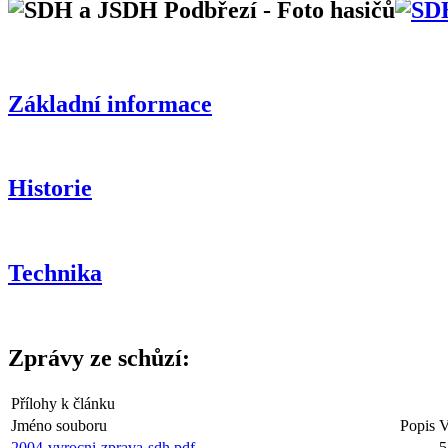
Základní informace
Historie
Technika
Zprávy ze schůzí:
Přílohy k článku
Jméno souboru
Popis
V
2004-vyrocni-zprava-sdh.pdf
5