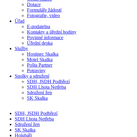
Dotace
Formuláře žádostí
Fotografie, video
Úřad
E-podatelna
Kontakty a úřední hodiny
Povinné informace
Úřední deska
Služby
Hostinec Skalka
Motel Skalka
Pošta Partner
Potraviny
Spolky a sdružení
SDH, JSDH Podbřezí
SDH Lhota Netřeba
Sdružení žen
SK Skalka
SDH, JSDH Podbřezí
SDH Lhota Netřeba
Sdružení žen
SK Skalka
Holubáři