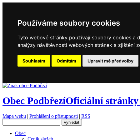
Používáme soubory cookies
Tyto webové stránky používají soubory cookies a da
analýzy návštěvnosti webových stránek a zjištění z
Souhlasím
Odmítám
Upravit mé předvolby
Obec Podbřezí
Oficiální stránky
Mapa webu
|
Prohlášení o přístupnosti
|
RSS
Obec
Ceník služeb