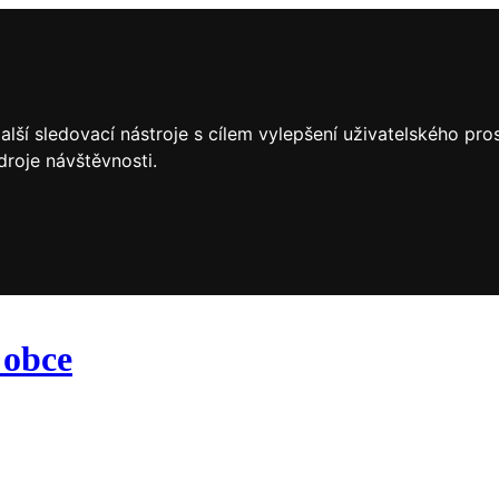
lší sledovací nástroje s cílem vylepšení uživatelského pr
droje návštěvnosti.
 obce