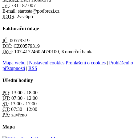
Tel:
731 187 007
E-mail:
starosta@podbrezi.cz
IDDS:
2vsa6p5
Fakturační údaje
IČ:
00579319
DIČ:
CZ00579319
Účet:
107-4172460247/0100, Komerční banka
Mapa webu
|
Nastavení cookies
Prohlášení o cookies
|
Prohlášení o
přístupnosti
|
RSS
Úřední hodiny
PO:
13:00 - 18:00
ÚT:
07:30 - 12:00
ST:
13:00 - 17:00
ČT:
07:30 - 12:00
PÁ:
zavřeno
Mapa