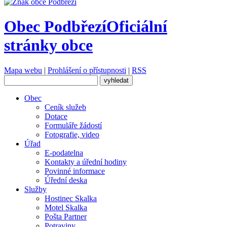
Obec Podbřezí
Oficiální
stránky obce
Mapa webu
|
Prohlášení o přístupnosti
|
RSS
Obec
Ceník služeb
Dotace
Formuláře žádostí
Fotografie, video
Úřad
E-podatelna
Kontakty a úřední hodiny
Povinné informace
Úřední deska
Služby
Hostinec Skalka
Motel Skalka
Pošta Partner
Potraviny