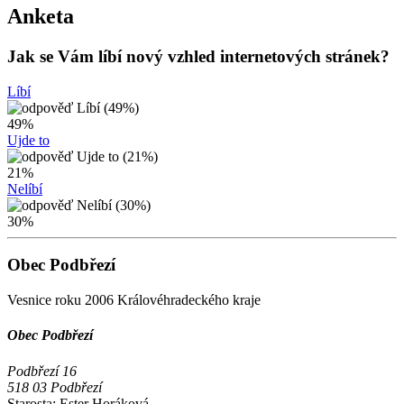
Anketa
Jak se Vám líbí nový vzhled internetových stránek?
Líbí
49%
Ujde to
21%
Nelíbí
30%
Obec Podbřezí
Vesnice roku 2006 Královéhradeckého kraje
Obec Podbřezí
Podbřezí 16
518 03 Podbřezí
Starosta:
Ester Horáková