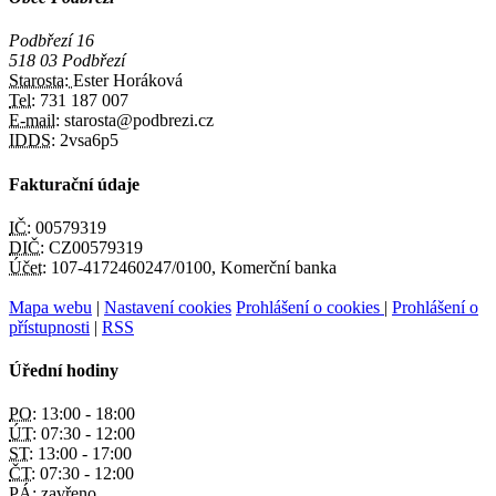
Podbřezí 16
518 03 Podbřezí
Starosta:
Ester Horáková
Tel:
731 187 007
E-mail:
starosta@podbrezi.cz
IDDS:
2vsa6p5
Fakturační údaje
IČ:
00579319
DIČ:
CZ00579319
Účet:
107-4172460247/0100, Komerční banka
Mapa webu
|
Nastavení cookies
Prohlášení o cookies
|
Prohlášení o
přístupnosti
|
RSS
Úřední hodiny
PO:
13:00 - 18:00
ÚT:
07:30 - 12:00
ST:
13:00 - 17:00
ČT:
07:30 - 12:00
PÁ:
zavřeno