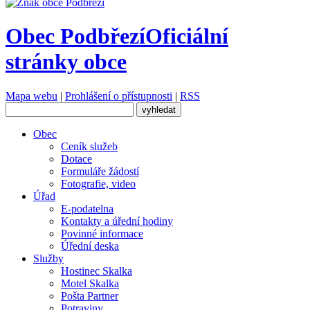
Obec Podbřezí
Oficiální
stránky obce
Mapa webu
|
Prohlášení o přístupnosti
|
RSS
Obec
Ceník služeb
Dotace
Formuláře žádostí
Fotografie, video
Úřad
E-podatelna
Kontakty a úřední hodiny
Povinné informace
Úřední deska
Služby
Hostinec Skalka
Motel Skalka
Pošta Partner
Potraviny