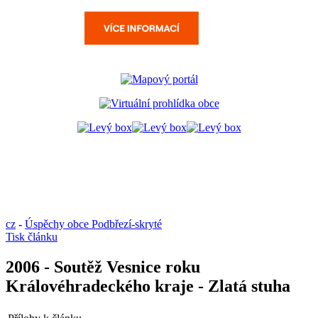
cz
-
Úspěchy obce Podbřezí-skryté
Tisk článku
2006 - Soutěž Vesnice roku
Královéhradeckého kraje - Zlatá stuha