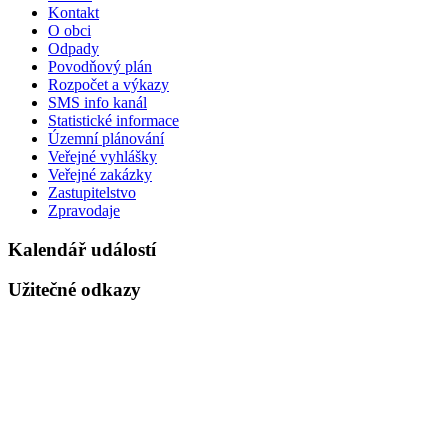
Kontakt
O obci
Odpady
Povodňový plán
Rozpočet a výkazy
SMS info kanál
Statistické informace
Územní plánování
Veřejné vyhlášky
Veřejné zakázky
Zastupitelstvo
Zpravodaje
Kalendář událostí
Užitečné odkazy