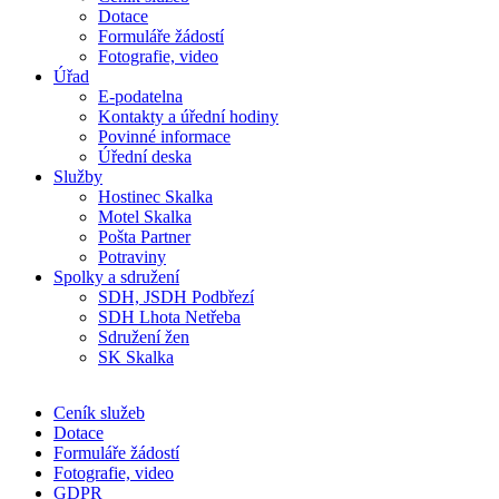
Dotace
Formuláře žádostí
Fotografie, video
Úřad
E-podatelna
Kontakty a úřední hodiny
Povinné informace
Úřední deska
Služby
Hostinec Skalka
Motel Skalka
Pošta Partner
Potraviny
Spolky a sdružení
SDH, JSDH Podbřezí
SDH Lhota Netřeba
Sdružení žen
SK Skalka
Ceník služeb
Dotace
Formuláře žádostí
Fotografie, video
GDPR