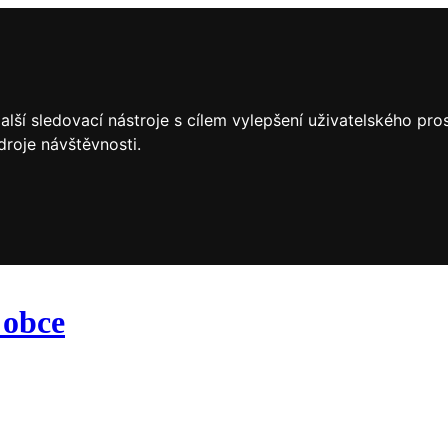
lší sledovací nástroje s cílem vylepšení uživatelského pr
droje návštěvnosti.
 obce