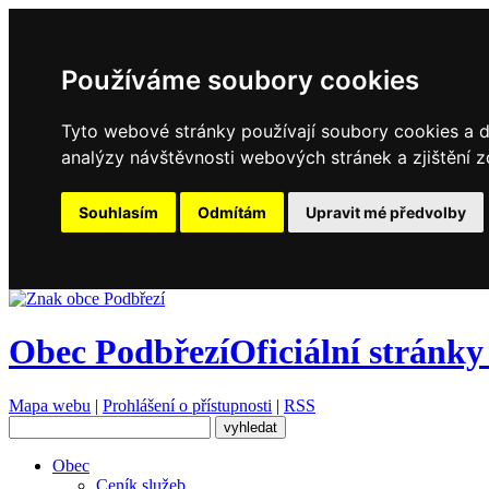
Používáme soubory cookies
Tyto webové stránky používají soubory cookies a da
analýzy návštěvnosti webových stránek a zjištění z
Souhlasím
Odmítám
Upravit mé předvolby
Obec Podbřezí
Oficiální stránky
Mapa webu
|
Prohlášení o přístupnosti
|
RSS
Obec
Ceník služeb