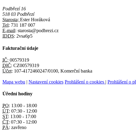
Podbřezí 16
518 03 Podbřezí
Starosta:
Ester Horáková
Tel:
731 187 007
E-mail:
starosta@podbrezi.cz
IDDS:
2vsa6p5
Fakturační údaje
IČ:
00579319
DIČ:
CZ00579319
Účet:
107-4172460247/0100, Komerční banka
Mapa webu
|
Nastavení cookies
Prohlášení o cookies
|
Prohlášení o př
Úřední hodiny
PO:
13:00 - 18:00
ÚT:
07:30 - 12:00
ST:
13:00 - 17:00
ČT:
07:30 - 12:00
PÁ:
zavřeno