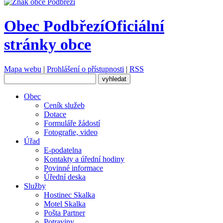
Obec Podbřezí
Oficiální
stránky obce
Mapa webu
|
Prohlášení o přístupnosti
|
RSS
Obec
Ceník služeb
Dotace
Formuláře žádostí
Fotografie, video
Úřad
E-podatelna
Kontakty a úřední hodiny
Povinné informace
Úřední deska
Služby
Hostinec Skalka
Motel Skalka
Pošta Partner
Potraviny