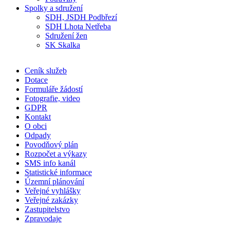
Spolky a sdružení
SDH, JSDH Podbřezí
SDH Lhota Netřeba
Sdružení žen
SK Skalka
Ceník služeb
Dotace
Formuláře žádostí
Fotografie, video
GDPR
Kontakt
O obci
Odpady
Povodňový plán
Rozpočet a výkazy
SMS info kanál
Statistické informace
Územní plánování
Veřejné vyhlášky
Veřejné zakázky
Zastupitelstvo
Zpravodaje