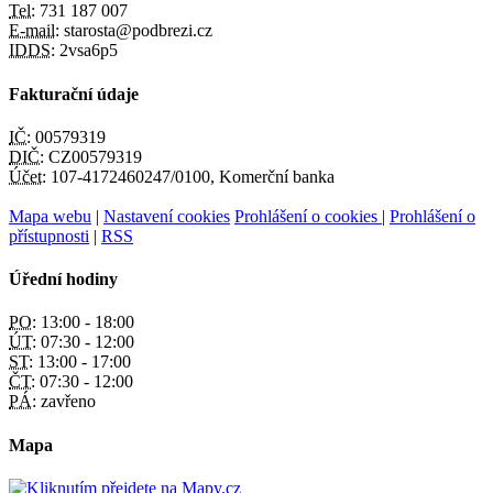
Tel:
731 187 007
E-mail:
starosta@podbrezi.cz
IDDS:
2vsa6p5
Fakturační údaje
IČ:
00579319
DIČ:
CZ00579319
Účet:
107-4172460247/0100, Komerční banka
Mapa webu
|
Nastavení cookies
Prohlášení o cookies
|
Prohlášení o
přístupnosti
|
RSS
Úřední hodiny
PO:
13:00 - 18:00
ÚT:
07:30 - 12:00
ST:
13:00 - 17:00
ČT:
07:30 - 12:00
PÁ:
zavřeno
Mapa