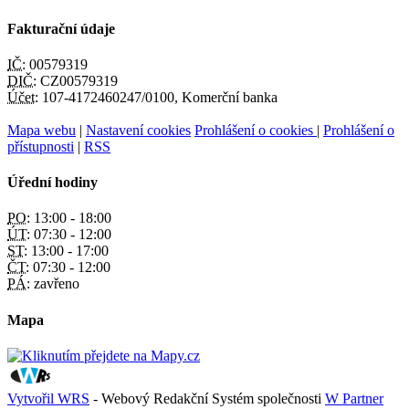
Fakturační údaje
IČ:
00579319
DIČ:
CZ00579319
Účet:
107-4172460247/0100, Komerční banka
Mapa webu
|
Nastavení cookies
Prohlášení o cookies
|
Prohlášení o
přístupnosti
|
RSS
Úřední hodiny
PO:
13:00 - 18:00
ÚT:
07:30 - 12:00
ST:
13:00 - 17:00
ČT:
07:30 - 12:00
PÁ:
zavřeno
Mapa
Vytvořil WRS
- Webový Redakční Systém společnosti
W Partner