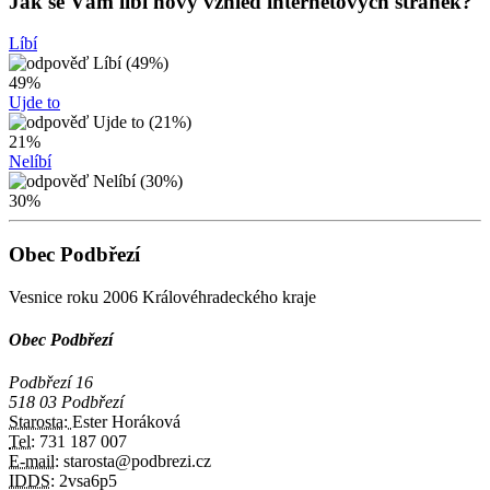
Jak se Vám líbí nový vzhled internetových stránek?
Líbí
49%
Ujde to
21%
Nelíbí
30%
Obec Podbřezí
Vesnice roku 2006 Královéhradeckého kraje
Obec Podbřezí
Podbřezí 16
518 03 Podbřezí
Starosta:
Ester Horáková
Tel:
731 187 007
E-mail:
starosta@podbrezi.cz
IDDS:
2vsa6p5