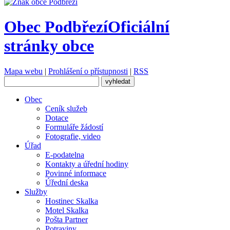
Obec Podbřezí
Oficiální
stránky obce
Mapa webu
|
Prohlášení o přístupnosti
|
RSS
Obec
Ceník služeb
Dotace
Formuláře žádostí
Fotografie, video
Úřad
E-podatelna
Kontakty a úřední hodiny
Povinné informace
Úřední deska
Služby
Hostinec Skalka
Motel Skalka
Pošta Partner
Potraviny