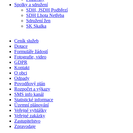
Spolky a sdružení
SDH, JSDH Podbřezí
SDH Lhota Netřeba
Sdružení žen
SK Skalka
Ceník služeb
Dotace
Formuláře žádostí
Fotografie, video
GDPR
Kontakt
O obci
Odpady
Povodňový plán
Rozpočet a výkazy
SMS info kanál
Statistické informace
Územní plánování
Veřejné vyhlášky
Veřejné zakázky
Zastupitelstvo
Zpravodaje