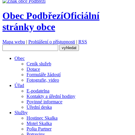
Obec Podbřezí
Oficiální
stránky obce
Mapa webu
|
Prohlášení o přístupnosti
|
RSS
Obec
Ceník služeb
Dotace
Formuláře žádostí
Fotografie, video
Úřad
E-podatelna
Kontakty a úřední hodiny
Povinné informace
Úřední deska
Služby
Hostinec Skalka
Motel Skalka
Pošta Partner
Potraviny