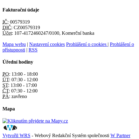
Fakturační údaje
IČ:
00579319
DIČ:
CZ00579319
Účet:
107-4172460247/0100, Komerční banka
Mapa webu
|
Nastavení cookies
Prohlášení o cookies
|
Prohlášení o
přístupnosti
|
RSS
Úřední hodiny
PO:
13:00 - 18:00
ÚT:
07:30 - 12:00
ST:
13:00 - 17:00
ČT:
07:30 - 12:00
PÁ:
zavřeno
Mapa
Vytvořil WRS
- Webový Redakční Systém společnosti
W Partner