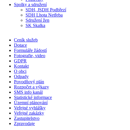
Spolky a sdružení
SDH, JSDH Podbřezí
SDH Lhota Netřeba
Sdružení žen
SK Skalka
Ceník služeb
Dotace
Formuláře žádostí
Fotografie, video
GDPR
Kontakt
O obci
Odpady
Povodňový plán
Rozpočet a výkazy
SMS info kanál
Statistické informace
Územní plánování
Veřejné vyhlášky
Veřejné zakázky
Zastupitelstvo
Zpravodaje