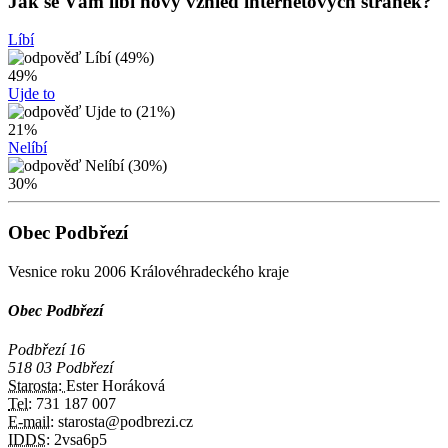
Jak se Vám líbí nový vzhled internetových stránek?
Líbí
49%
Ujde to
21%
Nelíbí
30%
Obec Podbřezí
Vesnice roku 2006 Královéhradeckého kraje
Obec Podbřezí
Podbřezí 16
518 03 Podbřezí
Starosta:
Ester Horáková
Tel:
731 187 007
E-mail:
starosta@podbrezi.cz
IDDS:
2vsa6p5