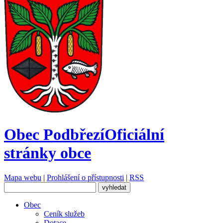
Obec Podbřezí
Oficiální
stránky obce
Mapa webu
|
Prohlášení o přístupnosti
|
RSS
Obec
Ceník služeb
Dotace