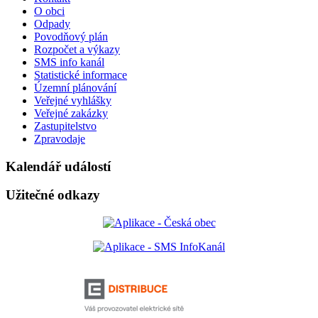
O obci
Odpady
Povodňový plán
Rozpočet a výkazy
SMS info kanál
Statistické informace
Územní plánování
Veřejné vyhlášky
Veřejné zakázky
Zastupitelstvo
Zpravodaje
Kalendář událostí
Užitečné odkazy