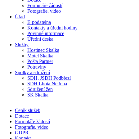
Formuláře žádostí
Fotografie, video
Úřad
E-podatelna
Kontakty a úřední hodiny
Povinné informace
Úřední deska
Služby
Hostinec Skalka
Motel Skalka
Pošta Partner
Potraviny
Spolky a sdružení
SDH, JSDH Podbřezí
SDH Lhota Netřeba
Sdružení žen
SK Skalka
Ceník služeb
Dotace
Formuláře žádostí
Fotografie, video
GDPR
Kontakt