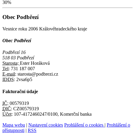
30%
Obec Podbřezí
Vesnice roku 2006 Královéhradeckého kraje
Obec Podbřezí
Podbřezí 16
518 03 Podbřezí
Starosta:
Ester Horáková
Tel:
731 187 007
E-mail:
starosta@podbrezi.cz
IDDS:
2vsa6p5
Fakturační údaje
IČ:
00579319
DIČ:
CZ00579319
Účet:
107-4172460247/0100, Komerční banka
Mapa webu
|
Nastavení cookies
Prohlášení o cookies
|
Prohlášení o
přístupnosti
|
RSS