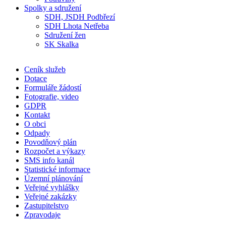
Spolky a sdružení
SDH, JSDH Podbřezí
SDH Lhota Netřeba
Sdružení žen
SK Skalka
Ceník služeb
Dotace
Formuláře žádostí
Fotografie, video
GDPR
Kontakt
O obci
Odpady
Povodňový plán
Rozpočet a výkazy
SMS info kanál
Statistické informace
Územní plánování
Veřejné vyhlášky
Veřejné zakázky
Zastupitelstvo
Zpravodaje