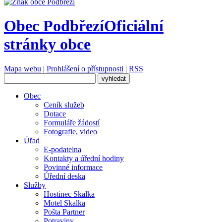
Obec Podbřezí
Oficiální
stránky obce
Mapa webu
|
Prohlášení o přístupnosti
|
RSS
Obec
Ceník služeb
Dotace
Formuláře žádostí
Fotografie, video
Úřad
E-podatelna
Kontakty a úřední hodiny
Povinné informace
Úřední deska
Služby
Hostinec Skalka
Motel Skalka
Pošta Partner
Potraviny