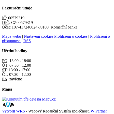
Fakturační údaje
IČ:
00579319
DIČ:
CZ00579319
Účet:
107-4172460247/0100, Komerční banka
Mapa webu
|
Nastavení cookies
Prohlášení o cookies
|
Prohlášení o
přístupnosti
|
RSS
Úřední hodiny
PO:
13:00 - 18:00
ÚT:
07:30 - 12:00
ST:
13:00 - 17:00
ČT:
07:30 - 12:00
PÁ:
zavřeno
Mapa
Vytvořil WRS
- Webový Redakční Systém společnosti
W Partner