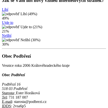
Jak se Vám líbí nový vzhled internetových stránek?
Líbí
49%
Ujde to
21%
Nelíbí
30%
Obec Podbřezí
Vesnice roku 2006 Královéhradeckého kraje
Obec Podbřezí
Podbřezí 16
518 03 Podbřezí
Starosta:
Ester Horáková
Tel:
731 187 007
E-mail:
starosta@podbrezi.cz
IDDS:
2vsa6p5