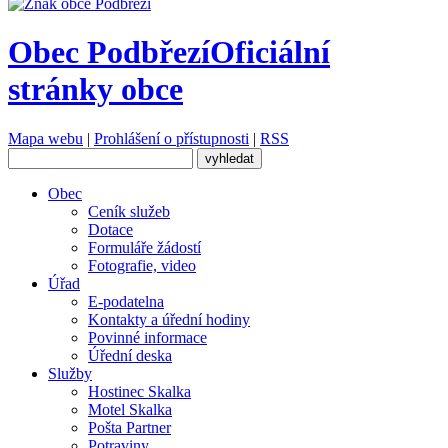
Obec Podbřezí
Oficiální
stránky obce
Mapa webu
|
Prohlášení o přístupnosti
|
RSS
Obec
Ceník služeb
Dotace
Formuláře žádostí
Fotografie, video
Úřad
E-podatelna
Kontakty a úřední hodiny
Povinné informace
Úřední deska
Služby
Hostinec Skalka
Motel Skalka
Pošta Partner
Potraviny