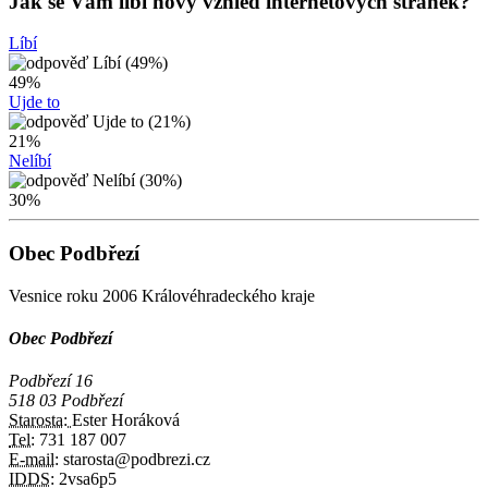
Jak se Vám líbí nový vzhled internetových stránek?
Líbí
49%
Ujde to
21%
Nelíbí
30%
Obec Podbřezí
Vesnice roku 2006 Královéhradeckého kraje
Obec Podbřezí
Podbřezí 16
518 03 Podbřezí
Starosta:
Ester Horáková
Tel:
731 187 007
E-mail:
starosta@podbrezi.cz
IDDS:
2vsa6p5