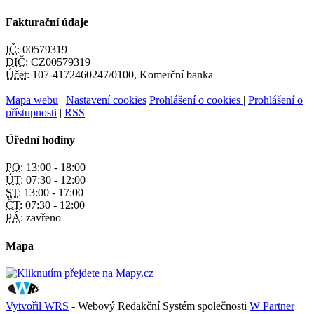
Fakturační údaje
IČ:
00579319
DIČ:
CZ00579319
Účet:
107-4172460247/0100, Komerční banka
Mapa webu
|
Nastavení cookies
Prohlášení o cookies
|
Prohlášení o
přístupnosti
|
RSS
Úřední hodiny
PO:
13:00 - 18:00
ÚT:
07:30 - 12:00
ST:
13:00 - 17:00
ČT:
07:30 - 12:00
PÁ:
zavřeno
Mapa
Vytvořil WRS
- Webový Redakční Systém společnosti
W Partner