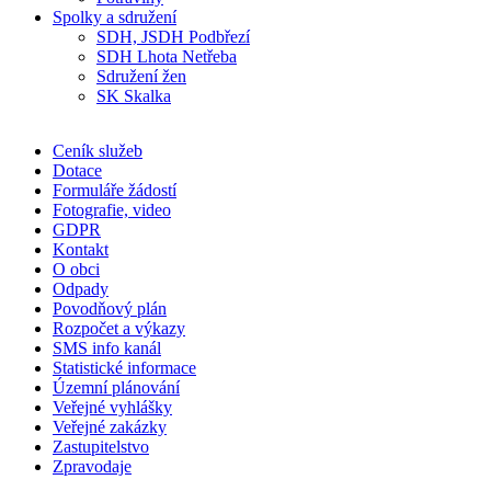
Spolky a sdružení
SDH, JSDH Podbřezí
SDH Lhota Netřeba
Sdružení žen
SK Skalka
Ceník služeb
Dotace
Formuláře žádostí
Fotografie, video
GDPR
Kontakt
O obci
Odpady
Povodňový plán
Rozpočet a výkazy
SMS info kanál
Statistické informace
Územní plánování
Veřejné vyhlášky
Veřejné zakázky
Zastupitelstvo
Zpravodaje