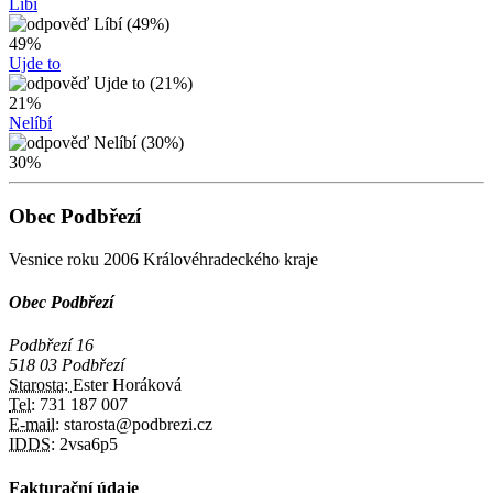
Líbí
49%
Ujde to
21%
Nelíbí
30%
Obec Podbřezí
Vesnice roku 2006 Královéhradeckého kraje
Obec Podbřezí
Podbřezí 16
518 03 Podbřezí
Starosta:
Ester Horáková
Tel:
731 187 007
E-mail:
starosta@podbrezi.cz
IDDS:
2vsa6p5
Fakturační údaje