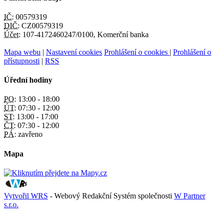
IČ:
00579319
DIČ:
CZ00579319
Účet:
107-4172460247/0100, Komerční banka
Mapa webu
|
Nastavení cookies
Prohlášení o cookies
|
Prohlášení o
přístupnosti
|
RSS
Úřední hodiny
PO:
13:00 - 18:00
ÚT:
07:30 - 12:00
ST:
13:00 - 17:00
ČT:
07:30 - 12:00
PÁ:
zavřeno
Mapa
Vytvořil WRS
- Webový Redakční Systém společnosti
W Partner
s.r.o.