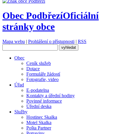
Obec Podbřezí
Oficiální
stránky obce
Mapa webu
|
Prohlášení o přístupnosti
|
RSS
Obec
Ceník služeb
Dotace
Formuláře žádostí
Fotografie, video
Úřad
E-podatelna
Kontakty a úřední hodiny
Povinné informace
Úřední deska
Služby
Hostinec Skalka
Motel Skalka
Pošta Partner
Potraviny