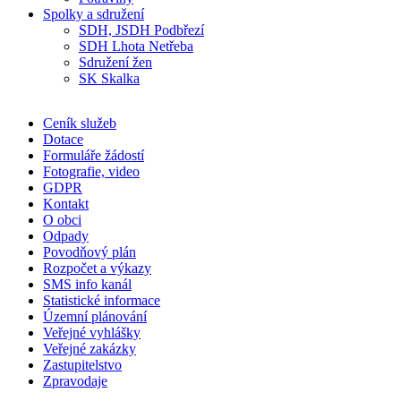
Spolky a sdružení
SDH, JSDH Podbřezí
SDH Lhota Netřeba
Sdružení žen
SK Skalka
Ceník služeb
Dotace
Formuláře žádostí
Fotografie, video
GDPR
Kontakt
O obci
Odpady
Povodňový plán
Rozpočet a výkazy
SMS info kanál
Statistické informace
Územní plánování
Veřejné vyhlášky
Veřejné zakázky
Zastupitelstvo
Zpravodaje